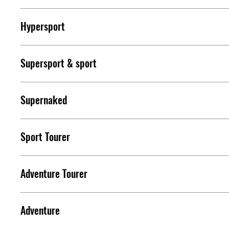
Hypersport
Pridať do porovnania
Supersport & sport
Pridať do porovnania
NOVÉ
Supernaked
Pridať do porovnania
Sport Tourer
Pridať do porovnania
2026
Adventure Tourer
Pridať do porovnania
Ninja 650
2026
Adventure
Pridať do porovnania
KTRC (Kawasaki TRaction Control)