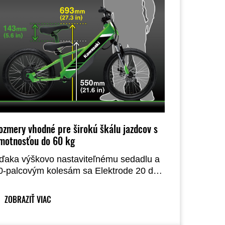
ozmery vhodné pre širokú škálu jazdcov s
motnosťou do 60 kg
ďaka výškovo nastaviteľnému sedadlu a
0-palcovým kolesám sa Elektrode 20 dá
ahko prispôsobiť jazdcami s hmotnosťou
o 60 kg. Jeho veľkosť a nízka hmotnosť
ZOBRAZIŤ VIAC
odávajú istotu tým, ktorí prechádzajú z
icyklov alebo menších motorových