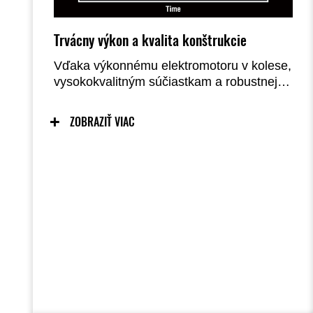
Trvácny výkon a kvalita konštrukcie
Vďaka výkonnému elektromotoru v kolese,
vysokokvalitným súčiastkam a robustnej
konštrukcii je Elektrode 20 odolný a
trvácny.
ZOBRAZIŤ VIAC