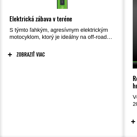
Elektrická zábava v teréne
S týmto ľahkým, agresívnym elektrickým
motocyklom, ktorý je ideálny na off-road
zábavu, vás čaká vzrušenie a radosť. Tri
voliteľné rýchlostné režimy znamenajú, že
ZOBRAZIŤ VIAC
jazdci si môžu nájsť tú správnu rýchlosť
pre svoje schopnosti a aktuálne jazdné
podmienky, čím si regulujú zábavu a
R
budujú sebadôveru pri každej jazde.
h
Vďaka zelenej farbe Lime Green a
motokrosovým vzhľadom sa jazdci budú
V
cítiť ako súčasť rodiny Kawasaki.
2
ľ
d
d
b