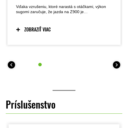
Vďaka vzrušeniu, ktoré narastá s otáčkami, výkon
sugomi zaručuje, že jazda na Z900 je
nezabudnuteľným zážitkom. Ostrá odozva jeho
radového štvorvalcového motora je dokonale
vyvážená ľahkou a agilnou ovládateľnosťou. Táto
ZOBRAZIŤ VIAC
kombinácia je jednoducho úžasná, vzrušujúca, ale
nie príliš zastrašujúca.
Príslušenstvo