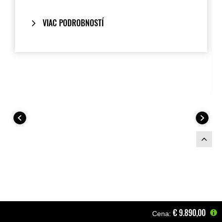
Nahradzuje sedadlo spolujazdca modelu
Z900. Hodí sa na nový model 2025
Z900.
VIAC PODROBNOSTÍ
€‎ 9.890,00
Cena: