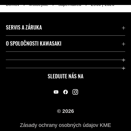
Domov
Motocykle
Supernaked
Z900 | 2026
SERVIS A ZÁRUKA
Kontaktujte nás
O SPOLOČNOSTI KAWASAKI
Kawasaki Care a záruka
Spoločnosť
Legálny
Press
SLEDUJTE NÁS NA
FAQ – Často kladené otázky
Pretekársky
Predajcovia
Náš príbeh
© 2026
Zásady ochrany osobných údajov KME