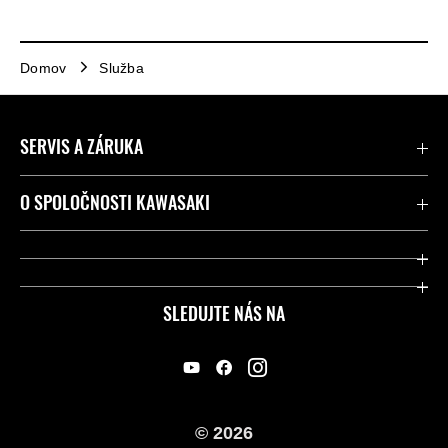
Domov
Služba
SERVIS A ZÁRUKA
Kontaktujte nás
O SPOLOČNOSTI KAWASAKI
Kawasaki Care a záruka
Spoločnosť
Legálny
Press
SLEDUJTE NÁS NA
FAQ – Často kladené otázky
Pretekársky
Predajcovia
Náš príbeh
© 2026