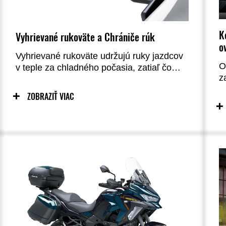
K
Vyhrievané rukoväte a Chrániče rúk
o
Vyhrievané rukoväte udržujú ruky jazdcov
O
v teple za chladného počasia, zatiaľ čo
z
kryty rúk poskytujú zvýšenú ochranu pred
p
vetrom, čo ďalej prispieva k pohodliu.
ZOBRAZIŤ VIAC
„
t
a
u
ď