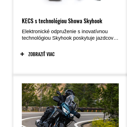
KECS s technológiou Showa Skyhook
Elektronické odpruženie s inovatívnou
technológiou Skyhook poskytuje jazdcovi a
spolujazdcovi plynulejšiu jazdu, čo
prispieva k väčšiemu pohodliu a radosti z
ZOBRAZIŤ VIAC
jazdy.