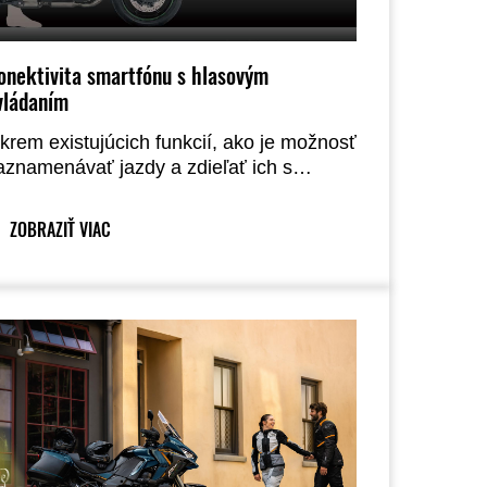
onektivita smartfónu s hlasovým
vládaním
krem existujúcich funkcií, ako je možnosť
aznamenávať jazdy a zdieľať ich s
riateľmi, nová aplikácia pre smartfóny
RIDEOLOGY THE APP MOTORCYCLE“
ZOBRAZIŤ VIAC
eraz ponúka jazdcom možnosť ovládať
plikáciu hlasovými príkazmi*, čo im
možňuje slovne nastavovať motocykel a
alšie funkcie.