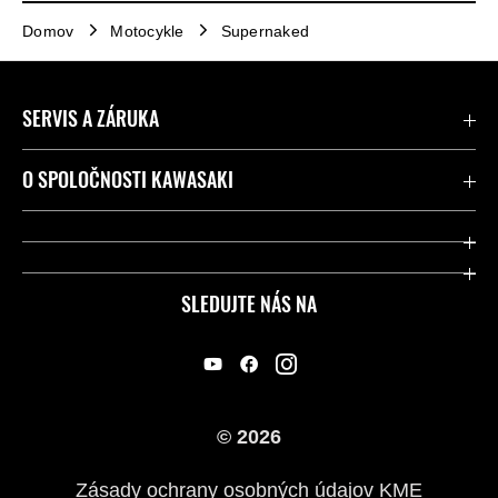
Domov
Motocykle
Supernaked
SERVIS A ZÁRUKA
Kontaktujte nás
O SPOLOČNOSTI KAWASAKI
Kawasaki Care a záruka
Spoločnosť
Legálny
Press
SLEDUJTE NÁS NA
FAQ – Často kladené otázky
Pretekársky
Predajcovia
Náš príbeh
© 2026
Zásady ochrany osobných údajov KME