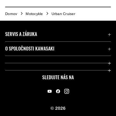
Domov
Motocykle
Urban Cruiser
SERVIS A ZÁRUKA
Kontaktujte nás
O SPOLOČNOSTI KAWASAKI
Kawasaki Care a záruka
Spoločnosť
Legálny
Press
SLEDUJTE NÁS NA
FAQ – Často kladené otázky
Pretekársky
Predajcovia
Náš príbeh
© 2026