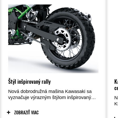
Štýl inšpirovaný rally
K
c
Nová dobrodružná mašina Kawasaki sa
vyznačuje výrazným štýlom inšpirovaným
N
rally. Model KLE500 vyzerá, že je
K
pripravený na jazdu v teréne aj na
p
ZOBRAZIŤ VIAC
pohodlnú jazdu po diaľnici. Kombinácia
u