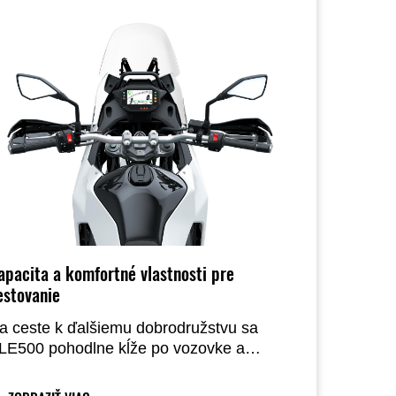
apacita a komfortné vlastnosti pre
estovanie
a ceste k ďalšiemu dobrodružstvu sa
LE500 pohodlne kĺže po vozovke a
ohodlne vezie jazdca. Vietor je
držiavaný na uzde vďaka 3-polohovému