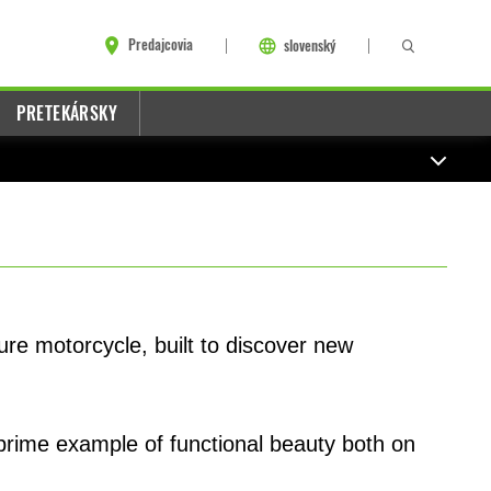
Predajcovia
slovenský
PRETEKÁRSKY
e motorcycle, built to discover new
a prime example of functional beauty both on