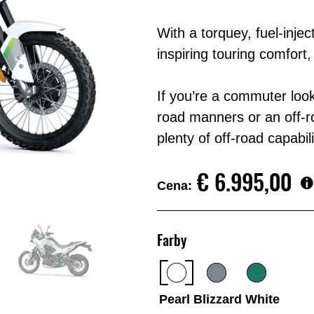
With a torquey, fuel-injec
inspiring touring comfort, 
If you’re a commuter look
road manners or an off-ro
plenty of off-road capabil
€‎ 6.995,00
Cena:
Farby
Pearl Blizzard White