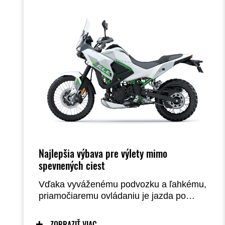
Najlepšia výbava pre výlety mimo
spevnených ciest
Vďaka vyváženému podvozku a ľahkému,
priamočiaremu ovládaniu je jazda po
ďalšej poľnej ceste príležitosťou na radosť
z jazdy. Premyslená jazdecká poloha
ZOBRAZIŤ VIAC