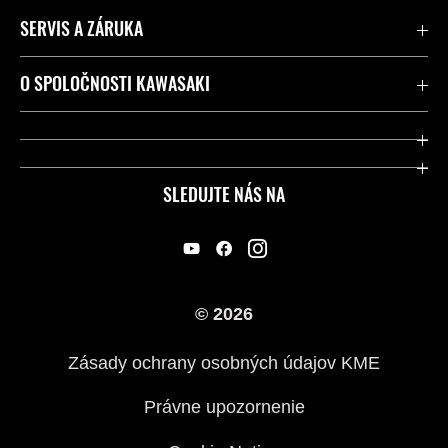
SERVIS A ZÁRUKA
Kontaktujte nás
O SPOLOČNOSTI KAWASAKI
Kawasaki Care a záruka
Spoločnosť
Legálny
Press
SLEDUJTE NÁS NA
FAQ – Často kladené otázky
Pretekársky
Predajcovia
Náš príbeh
© 2026
Zásady ochrany osobných údajov KME
Právne upozornenie