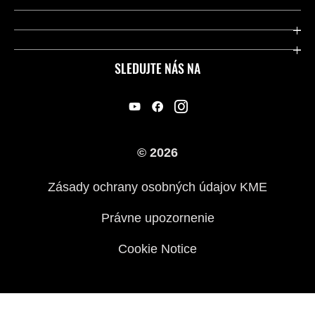
Kawasaki Care a záruka
Spoločnosť
Legálny
Press
SLEDUJTE NÁS NA
FAQ – Často kladené otázky
Pretekársky
Predajcovia
Náš príbeh
© 2026
Zásady ochrany osobných údajov KME
Právne upozornenie
Cookie Notice