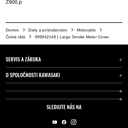
Z900.p
Domov
Diely a príslušenstvo
Motocykle
Čelné sklá
999942148 | Large Smoke Meter Cover
SERVIS A ZÁRUKA
Kontaktujte nás
O SPOLOČNOSTI KAWASAKI
Kawasaki Care a záruka
Spoločnosť
Legálny
Press
SLEDUJTE NÁS NA
FAQ – Často kladené otázky
Pretekársky
Predajcovia