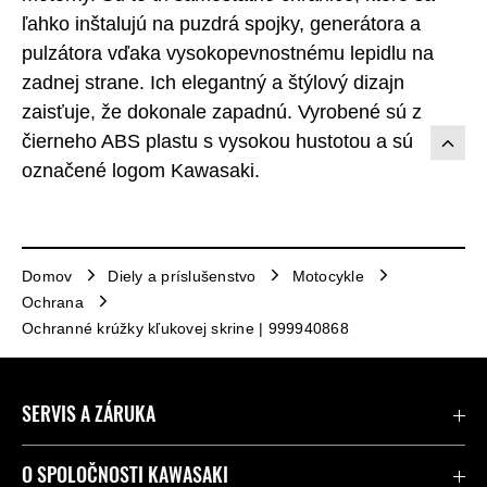
ľahko inštalujú na puzdrá spojky, generátora a
pulzátora vďaka vysokopevnostnému lepidlu na
zadnej strane. Ich elegantný a štýlový dizajn
zaisťuje, že dokonale zapadnú. Vyrobené sú z
čierneho ABS plastu s vysokou hustotou a sú
označené logom Kawasaki.
Domov
Diely a príslušenstvo
Motocykle
Ochrana
Ochranné krúžky kľukovej skrine | 999940868
SERVIS A ZÁRUKA
Kontaktujte nás
O SPOLOČNOSTI KAWASAKI