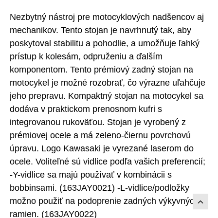
Nezbytný nástroj pre motocyklových nadšencov aj
mechanikov. Tento stojan je navrhnutý tak, aby
poskytoval stabilitu a pohodlie, a umožňuje ľahký
prístup k kolesám, odpruženiu a ďalším
komponentom. Tento prémiový zadný stojan na
motocykel je možné rozobrať, čo výrazne uľahčuje
jeho prepravu. Kompaktný stojan na motocykel sa
dodáva v praktickom prenosnom kufri s
integrovanou rukoväťou. Stojan je vyrobený z
prémiovej ocele a má zeleno-čiernu povrchovú
úpravu. Logo Kawasaki je vyrezané laserom do
ocele. Voliteľné sú vidlice podľa vašich preferencií;
-Y-vidlice sa majú používať v kombinácii s
bobbinsami. (163JAY0021) -L-vidlice/podložky
možno použiť na podoprenie zadných výkyvných
ramien. (163JAY0022)