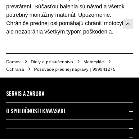
prevrátení. Súčasťou balenia sú návod a všetok
potrebný montážny materiál. Upozornenie:
Chrániče prednej osi pomáhajú chrániť motocykel,
ale nezabránia všetkým typom poškodenia.
Domov
Diely a príslušenstvo
Motocykle
Ochrana
Posúvače prednej nápravy | 999941275
SERVIS A ZÁRUKA
Kontaktujte nás
O SPOLOČNOSTI KAWASAKI
Kawasaki Care a záruka
Spoločnosť
Legálny