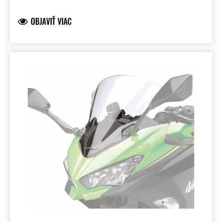
značky Kawasaki, vyvinutý spoločnosťou
Kawasaki a plne schválený pre cestnú
OBJAVIŤ VIAC
premávku. Pre montáž na Versys 650 je
potrebná súprava držiakov predného štítu
(999941689).