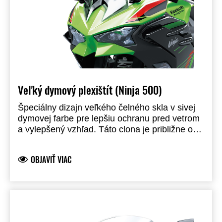
Veľký dymový plexištít (Ninja 500)
Špeciálny dizajn veľkého čelného skla v sivej
dymovej farbe pre lepšiu ochranu pred vetrom
a vylepšený vzhľad. Táto clona je približne o
60 mm vyššia a 70 mm širšia (35 + 35 mm)
ako pôvodné čelné sklo pre väčšie pohodlie.
OBJAVIŤ VIAC