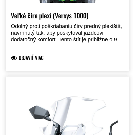
Veľké číre plexi (Versys 1000)
Odolný proti poškriabaniu číry predný plexištít,
navrhnutý tak, aby poskytoval jazdcovi
dodatočný komfort. Tento štít je približne o 90
mm vyšší a o 140 mm širší ako štandardný.
Produkt značky Kawasaki, vyrobený a vyvinutý
OBJAVIŤ VIAC
spoločnosťou Kawasaki a plne schválený pre
použitie na cestách. Vyrobený z opticky
správneho polykarbonátového plastu.
Centrálny vzduchový otvor zlepšuje cirkuláciu
vzduchu. Logo Kawasaki pre vzhľad ako z
továrne.