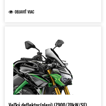
OBJAVIŤ VIAC
Veľký deflektor(plexi) (Z900/70kW/SE)