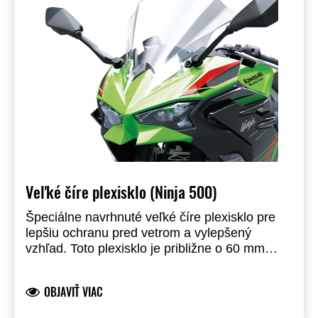
Veľké číre plexisklo (Ninja 500)
Špeciálne navrhnuté veľké číre plexisklo pre
lepšiu ochranu pred vetrom a vylepšený
vzhľad. Toto plexisklo je približne o 60 mm
vyššie a 70 mm širšie (35 + 35 mm) ako
pôvodné plexisklo, čo zaručuje väčší komfort.
OBJAVIŤ VIAC