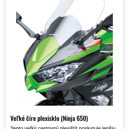
Veľké číre plexisklo (Ninja 650)
Tento veľký cestovný plexištít poskytuje lepšiu