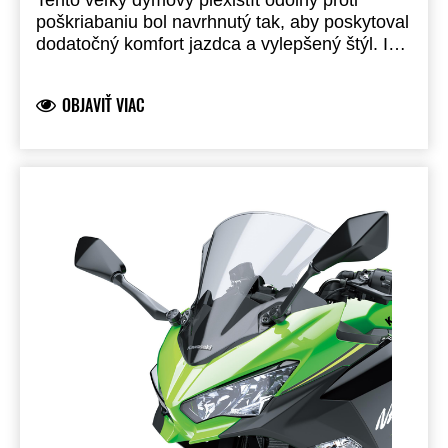
Tento veľký dymový plexištít odolný proti
poškriabaniu bol navrhnutý tak, aby poskytoval
dodatočný komfort jazdca a vylepšený štýl. Ide
o produkt značky Kawasaki, vyvinutý priamo
spoločnosťou Kawasaki a je plne legálny pre
OBJAVIŤ VIAC
cestnú premávku. Pre montáž na model
Versys 650 je potrebná súprava držiakov
plexištítu (číslo dielu 999941689).