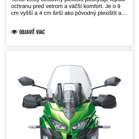
ochranu pred vetrom a väčší komfort. Je o 9
cm vyšší a 4 cm širší ako pôvodný plexištít a
má spojlerový okraj, ktorý smeruje prúd
vzduchu nahor.
OBJAVIŤ VIAC