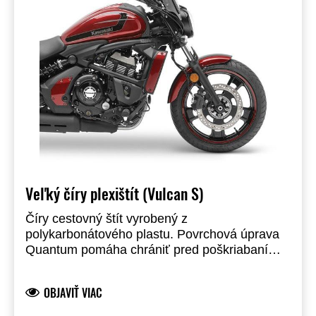
Veľký číry plexištít (Vulcan S)
Číry cestovný štít vyrobený z
polykarbonátového plastu. Povrchová úprava
Quantum pomáha chrániť pred poškriabaním.
Vyžaduje držiak predného štítu a držiak
predného štítu na vidlicu, ktoré sa predávajú
OBJAVIŤ VIAC
samostatne. Veľký pevný predný štít je 435
mm.