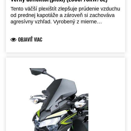
Tento väčší plexištít zlepšuje prúdenie vzduchu
od prednej kapotáže a zároveň si zachováva
agresívny vzhľad. Vyrobený z mierne
priesvitného čierneho ABS plastu s vysokou
hustotou. Je o 51 mm širší a 102 mm vyšší než
OBJAVIŤ VIAC
štandardný kryt prístrojovej dosky. Obsahuje
potrebné držiaky, montážny materiál a návod
na inštaláciu.