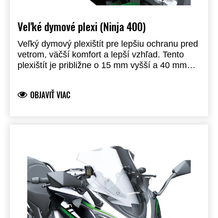
Veľké dymové plexi (Ninja 400)
Veľký dymový plexištít pre lepšiu ochranu pred
vetrom, väčší komfort a lepší vzhľad. Tento
plexištít je približne o 15 mm vyšší a 40 mm
širší ako pôvodný plexištít. Produkt značky
Kawasaki, vyrobený a vyvinutý spoločnosťou
OBJAVIŤ VIAC
Kawasaki, plne schválený pre použitie na
cestách.