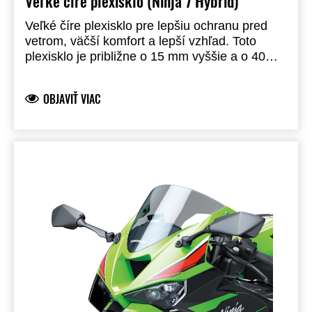
Veľké číre plexisklo (Ninja 7 Hybrid)
Veľké číre plexisklo pre lepšiu ochranu pred
vetrom, väčší komfort a lepší vzhľad. Toto
plexisklo je približne o 15 mm vyššie a o 40
mm širšie ako pôvodné plexisklo. Produkt
značky Kawasaki, vyrobený a vyvinutý
OBJAVIŤ VIAC
spoločnosťou Kawasaki a plne schválený pre
použitie na cestách.