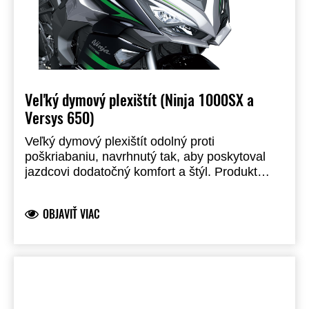
Veľký dymový plexištít (Ninja 1000SX a
Versys 650)
Veľký dymový plexištít odolný proti
poškriabaniu, navrhnutý tak, aby poskytoval
jazdcovi dodatočný komfort a štýl. Produkt
značky Kawasaki, vyvinutý spoločnosťou
Kawasaki a plne schválený pre použitie na
OBJAVIŤ VIAC
cestách. Na montáž na model Versys 650 je
potrebná sada držiakov predného štítu
(999941689).