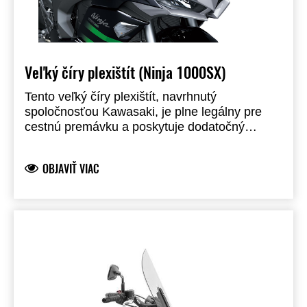
Veľký číry plexištít (Ninja 1000SX)
Tento veľký číry plexištít, navrhnutý
spoločnosťou Kawasaki, je plne legálny pre
cestnú premávku a poskytuje dodatočný
komfort jazdca. Je približne o 24 mm vyšší ako
štandardne montovaný plexištít.
OBJAVIŤ VIAC