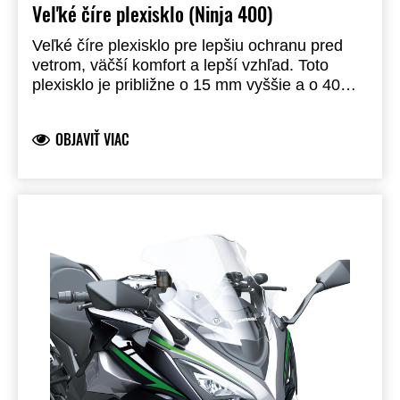
Veľké číre plexisklo (Ninja 400)
Veľké číre plexisklo pre lepšiu ochranu pred
vetrom, väčší komfort a lepší vzhľad. Toto
plexisklo je približne o 15 mm vyššie a o 40
mm širšie ako pôvodné plexisklo. Produkt
značky Kawasaki, vyrobený a vyvinutý
OBJAVIŤ VIAC
spoločnosťou Kawasaki, plne schválený pre
použitie na cestách.