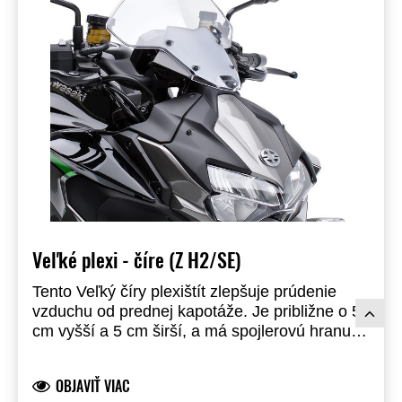
Veľké plexi - číre (Z H2/SE)
Tento Veľký číry plexištít zlepšuje prúdenie
vzduchu od prednej kapotáže. Je približne o 5
cm vyšší a 5 cm širší, a má spojlerovú hranu,
ktorá zlepšuje ochranu pred vetrom a zvyšuje
komfort jazdca.
OBJAVIŤ VIAC