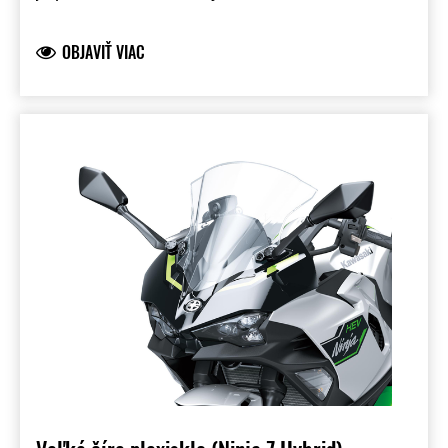
pôvodný štít. Produkt značky Kawasaki,
vyrobený a vyvinutý spoločnosťou Kawasaki a
OBJAVIŤ VIAC
plne schválený pre použitie na cestách.