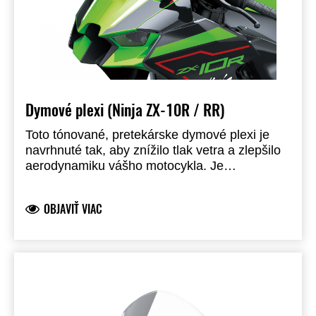
Dymové plexi (Ninja ZX-10R / RR)
Toto tónované, pretekárske dymové plexi je
navrhnuté tak, aby znížilo tlak vetra a zlepšilo
aerodynamiku vášho motocykla. Je
homologované so schválením typu vozidla.
OBJAVIŤ VIAC