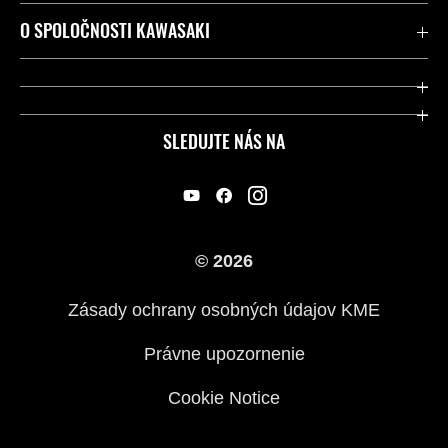
Kontaktujte nás
O SPOLOČNOSTI KAWASAKI
Kawasaki Care a záruka
Spoločnosť
Legálny
Press
SLEDUJTE NÁS NA
FAQ – Často kladené otázky
Pretekársky
Predajcovia
Náš príbeh
© 2026
Zásady ochrany osobných údajov KME
Právne upozornenie
Cookie Notice