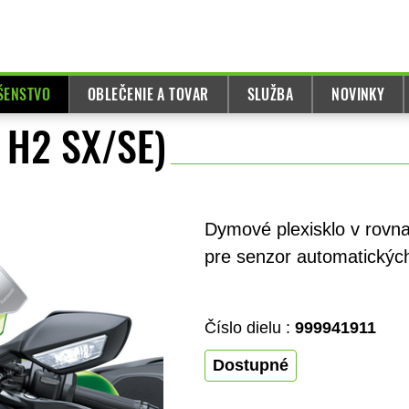
UŠENSTVO
OBLEČENIE A TOVAR
SLUŽBA
NOVINKY
a H2 SX/SE)
Dymové plexisklo v rovna
pre senzor automatických
Číslo dielu :
999941911
Dostupné