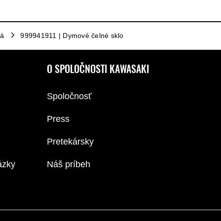
lá
999941911 | Dymové čelné sklo
O SPOLOČNOSTI KAWASAKI
Spoločnosť
Press
Pretekársky
ázky
Náš príbeh