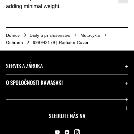
adding minimal weight.
Domov
Diely a príslušenstvo
Motocykle
Ochrana
999942179 | Radiator Cover
SERVIS A ZÁRUKA
Kontaktujte nás
O SPOLOČNOSTI KAWASAKI
Kawasaki Care a záruka
Spoločnosť
Legálny
Press
SLEDUJTE NÁS NA
FAQ – Často kladené otázky
Pretekársky