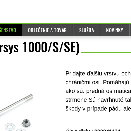
UŠENSTVO
OBLEČENIE A TOVAR
SLUŽBA
NOVINKY
ersys 1000/S/SE)
Pridajte ďalšiu vrstvu o
chráničmi osi. Pomáhajú
ako sú: predná os matica
strmene Sú navrhnuté tak
škody v prípade pádu ale