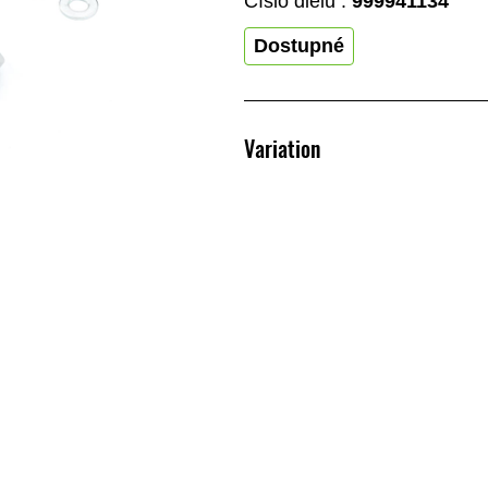
Číslo dielu :
999941134
Dostupné
Variation