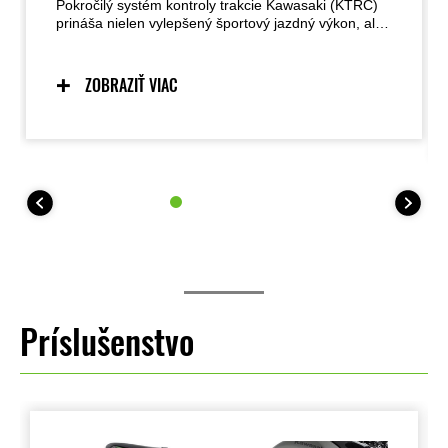
Pokročilý systém kontroly trakcie Kawasaki (KTRC)
prináša nielen vylepšený športový jazdný výkon, ale
aj istotu v určitých podmienkach, vďaka čomu
môžete s istotou prechádzať po povrchoch s nízkou
trakciou. Dva režimy umožňujú jazdcom prispôsobiť
ZOBRAZIŤ VIAC
nastavenia jazdnej situácii a ich preferenciám. Jazdci
sa tiež môžu rozhodnúť systém vypnúť. Pri
modeloch s výkonom 35 kW ponúka KTRC jeden
režim (plus možnosť vypnutia).
Príslušenstvo