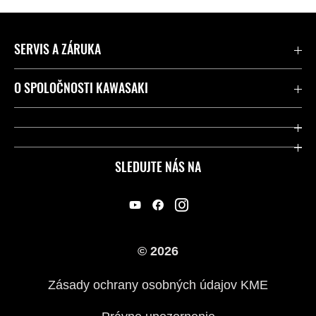
SERVIS A ZÁRUKA
Kontaktujte nás
O SPOLOČNOSTI KAWASAKI
Kawasaki Care a záruka
Spoločnosť
Legálny
Press
SLEDUJTE NÁS NA
FAQ – Často kladené otázky
Pretekársky
Predajcovia
Náš príbeh
© 2026
Zásady ochrany osobných údajov KME