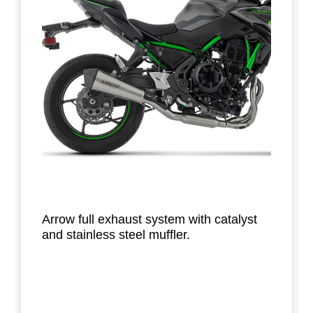
Arrow full exhaust system with catalyst
and stainless steel muffler.
This system is lighter compared to the
stock exhaust system and gives a pure
sporty sound. With carbon fibre end cap
and heat shield. Laser marked logo.