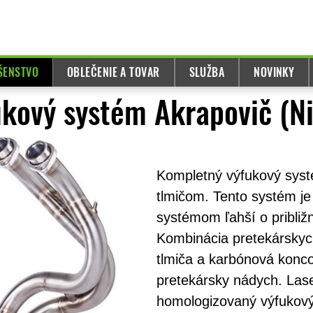
UŠENSTVO
OBLEČENIE A TOVAR
SLUŽBA
NOVINKY
ukový systém Akrapovič (N
Kompletný výfukový syst
tlmičom. Tento systém j
systémom ľahší o približn
Kombinácia pretekárskych
tlmiča a karbónová kon
pretekársky nádych. Las
homologizovaný výfukový