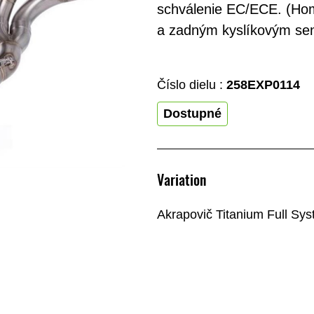
schválenie EC/ECE. (Ho
a zadným kyslíkovým se
Číslo dielu :
258EXP0114
Dostupné
Variation
Akrapovič Titanium Full Sy