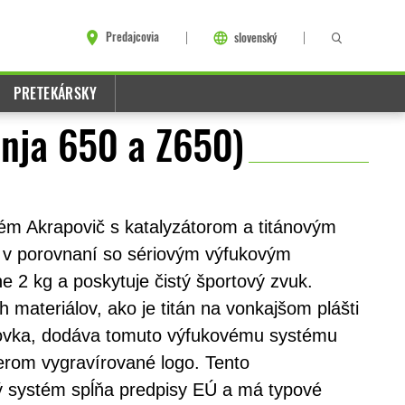
Predajcovia
slovenský
PRETEKÁRSKY
inja 650 a Z650)
ém Akrapovič s katalyzátorom a titánovým
e v porovnaní so sériovým výfukovým
e 2 kg a poskytuje čistý športový zvuk.
 materiálov, ako je titán na vonkajšom plášti
covka, dodáva tomuto výfukovému systému
erom vygravírované logo. Tento
 systém spĺňa predpisy EÚ a má typové