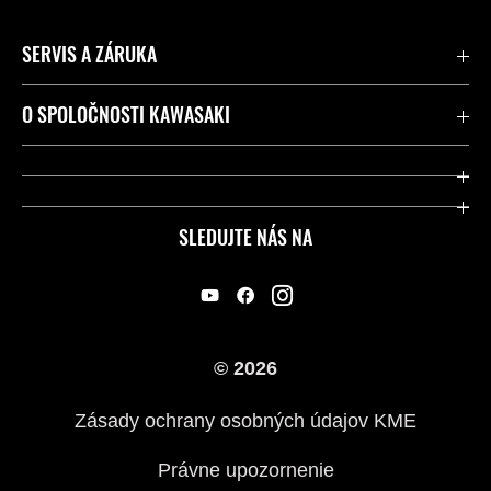
SERVIS A ZÁRUKA
Kontaktujte nás
O SPOLOČNOSTI KAWASAKI
Kawasaki Care a záruka
Spoločnosť
Legálny
Press
SLEDUJTE NÁS NA
FAQ – Často kladené otázky
Pretekársky
Predajcovia
Náš príbeh
© 2026
Zásady ochrany osobných údajov KME
Právne upozornenie