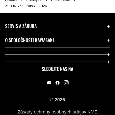
Z900RS SE 70kW | 2026
SERVIS A ZÁRUKA
Kontaktujte nás
O SPOLOČNOSTI KAWASAKI
Kawasaki Care a záruka
Spoločnosť
Legálny
Press
SLEDUJTE NÁS NA
FAQ – Často kladené otázky
Pretekársky
Predajcovia
Náš príbeh
© 2026
Zásady ochrany osobných údajov KME