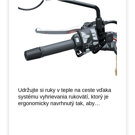
Udržujte si ruky v teple na ceste vďaka
systému vyhrievania rukovätí, ktorý je
ergonomicky navrhnutý tak, aby
minimalizoval dodatočný objem rukovätí.
Nastavte nízku, strednú alebo vysokú
úroveň stlačením tlačidla. Kontrolka na
ľavom rukoväti zlepšuje viditeľnosť