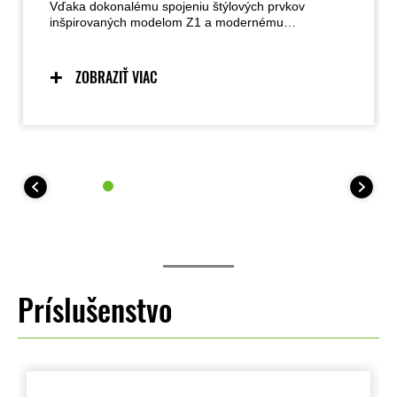
Vďaka dokonalému spojeniu štýlových prvkov
inšpirovaných modelom Z1 a modernému
remeselnému spracovaniu – od ikonickej kvapkovitej
palivovej nádrže až po inovatívne oválne LED zadné
svetlo – ponúka model Z900RS nadčasový vzhľad s
ZOBRAZIŤ VIAC
dôrazom na detaily a vynikajúce spracovanie, čo mu
dodáva veľmi kvalitný vzhľad. Prioritou bola funkčná
krása, preto bol zvolený jednoduchý, no zároveň
prepracovaný dizajn.
Príslušenstvo