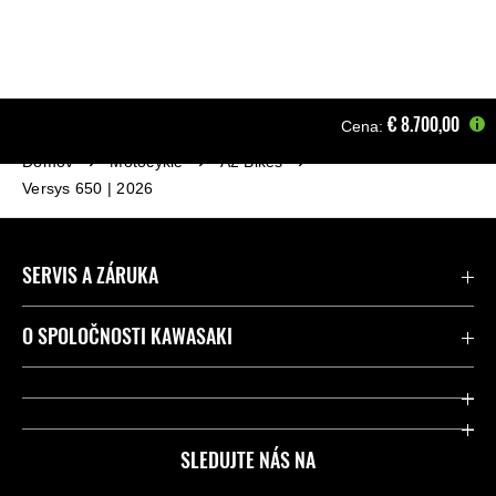
€‎ 8.700,00
Cena:
Domov
Motocykle
A2 Bikes
Versys 650 | 2026
SERVIS A ZÁRUKA
Kontaktujte nás
O SPOLOČNOSTI KAWASAKI
Kawasaki Care a záruka
Spoločnosť
Legálny
Press
SLEDUJTE NÁS NA
FAQ – Často kladené otázky