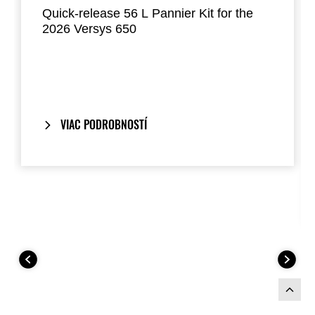
Quick-release 56 L Pannier Kit for the
2026 Versys 650
Designed to hold most full-face helmets,
the panniers mount directly to the factory
handgrips and provide a clean,
integrated look when removed.
VIAC PODROBNOSTÍ
Includes our
One-Key System
: your
bike’s ignition key also locks and unlocks
the panniers.
Composed to match the
2026 Model
Year Versys 650
colour schemes.
This Pannier Kit includes: