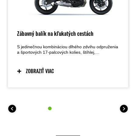
Zábavný balík na kľukatých cestách
S jedinečnou kombináciou dlhého zdvihu odpruženia
a športových 17-palcových kolies, štíhlej,
vzpriamenej jazdeckej pozície a kompaktného
paralelného dvojvalcového motora naladeného na
nízky až stredný krútiaci moment bol model Versys
ZOBRAZIŤ VIAC
650 navrhnutý tak, aby maximalizoval potešenie z
jazdy na ceste – najmä na kľukatých cestách.
Pridanie technológie na podporu jazdca, ako je
KTRC, prispieva k vysokej úrovni istoty jazdca v
širokej škále situácií pri jazde na ceste.