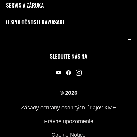
SERVIS A ZÁRUKA
Kontaktujte nás
O SPOLOČNOSTI KAWASAKI
Kawasaki Care a záruka
Spoločnosť
Legálny
Press
SLEDUJTE NÁS NA
FAQ – Často kladené otázky
Pretekársky
Predajcovia
Náš príbeh
© 2026
Zásady ochrany osobných údajov KME
Právne upozornenie
Cookie Notice