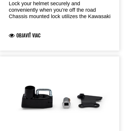
Lock your helmet securely and
conveniently when you’re off the road
Chassis mounted lock utilizes the Kawasaki
One Key System, allowing you to use your
ignition key for unlocking
OBJAVIŤ VIAC
Note: Authorized Kawasaki dealer
installation required
Fits Model Year 2017 & 2018