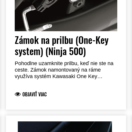
Zámok na prilbu (One-Key
system) (Ninja 500)
Pohodlne uzamknite prilbu, keď nie ste na
ceste. Zámok namontovaný na ráme
využíva systém Kawasaki One Key
System, ktorý vám umožňuje používať kľúč
zapaľovania na odomknutie. Oceľová
OBJAVIŤ VIAC
konštrukcia. Vyžaduje inštaláciu u predajcu.