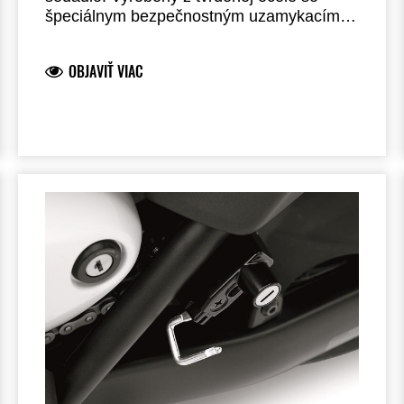
špeciálnym bezpečnostným uzamykacím
mechanizmom. Európsky výrobok.
Schválený podľa SRA + ART 4****.
OBJAVIŤ VIAC
Vnútorné rozmery: 10 x 21 cm.