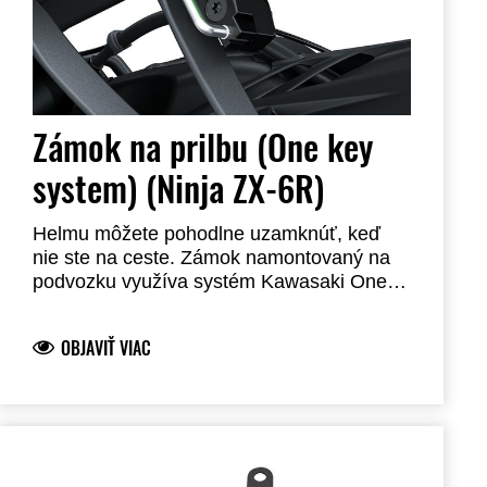
Zámok na prilbu (One key
system) (Ninja ZX-6R)
Helmu môžete pohodlne uzamknúť, keď
nie ste na ceste. Zámok namontovaný na
podvozku využíva systém Kawasaki One
Key System, ktorý vám umožňuje
odomknúť helmu pomocou kľúča
OBJAVIŤ VIAC
zapaľovania. Oceľová konštrukcia.
Vyžaduje inštaláciu u predajcu.