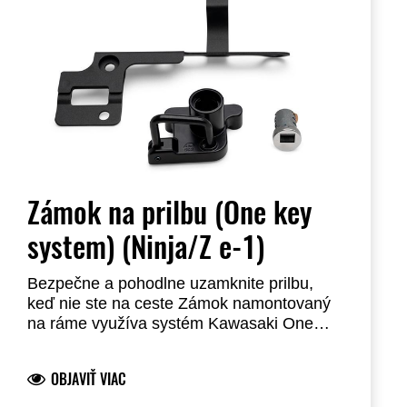
Zámok na prilbu (One key
system) (Ninja/Z e-1)
Bezpečne a pohodlne uzamknite prilbu,
keď nie ste na ceste Zámok namontovaný
na ráme využíva systém Kawasaki One
Key System, ktorý vám umožňuje
odomknúť prilbu pomocou kľúča
OBJAVIŤ VIAC
zapaľovania. Poznámka: Vyžaduje
inštaláciu autorizovaným predajcom