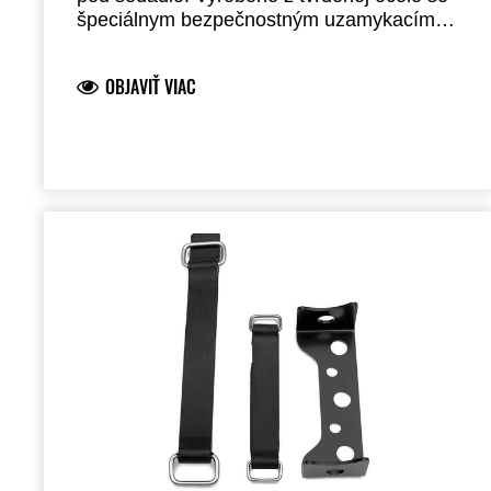
špeciálnym bezpečnostným uzamykacím
mechanizmom. Európska výroba.
Schválené SRA + ART 4****. Vnútorné
OBJAVIŤ VIAC
rozmery: 10 x 27 cm.