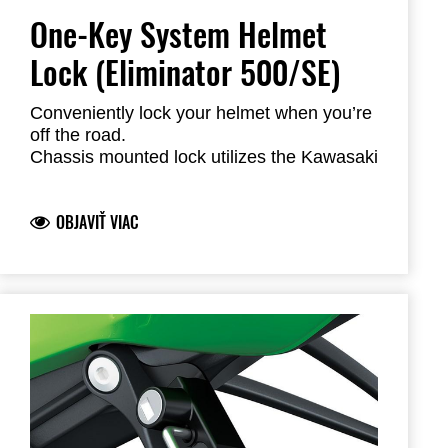
One-Key System Helmet
Lock (Eliminator 500/SE)
Conveniently lock your helmet when you’re
off the road.
Chassis mounted lock utilizes the Kawasaki
One Key System, allowing you to use your
ignition key for unlocking
OBJAVIŤ VIAC
Steel construction
Dealer installation required