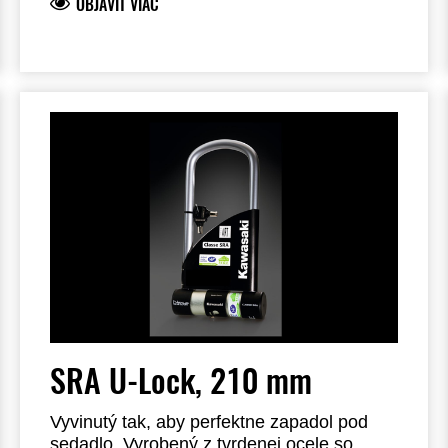
OBJAVIŤ VIAC
držiakom. Zámok je schválený SRA.
SRA U-Lock, 210 mm
Vyvinutý tak, aby perfektne zapadol pod
sedadlo. Vyrobený z tvrdenej ocele so