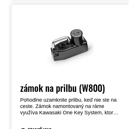
zámok na prilbu (W800)
Pohodlne uzamknite prilbu, keď nie ste na
ceste. Zámok namontovaný na ráme
využíva Kawasaki One Key System, ktorý
vám umožňuje používať kľúč zapaľovania
na odomknutie. Oceľová konštrukcia.