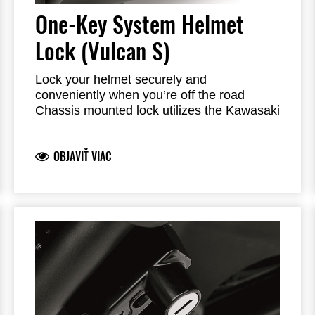
One-Key System Helmet
Lock (Vulcan S)
Lock your helmet securely and
conveniently when you’re off the road
Chassis mounted lock utilizes the Kawasaki
One Key System, allowing you to use your
ignition key for unlocking
OBJAVIŤ VIAC
Steel construction
All required brackets and hardware
included
Dealer installation required