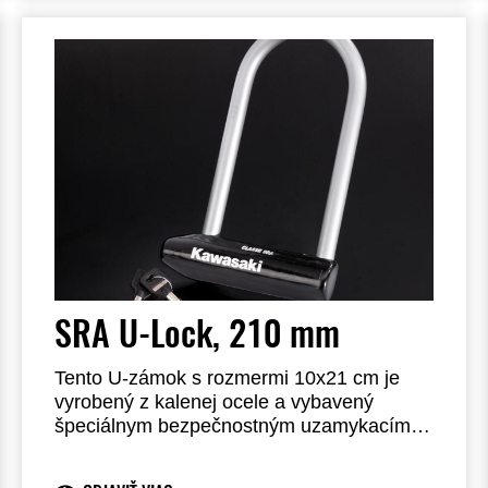
SRA U-Lock, 210 mm
Tento U-zámok s rozmermi 10x21 cm je
vyrobený z kalenej ocele a vybavený
špeciálnym bezpečnostným uzamykacím
mechanizmom. Pre modely Z650/Ninja 650
sa zmestí pod sedadlo s voliteľným