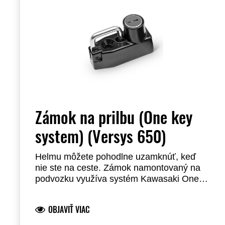
Zámok na prilbu (One key
system) (Versys 650)
Helmu môžete pohodlne uzamknúť, keď
nie ste na ceste. Zámok namontovaný na
podvozku využíva systém Kawasaki One
Key System, ktorý vám umožňuje
odomknúť helmu pomocou kľúča
OBJAVIŤ VIAC
zapaľovania. Oceľová konštrukcia.
Vyžaduje inštaláciu u predajcu.