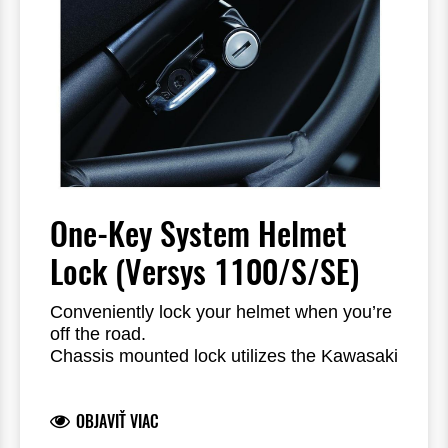
One-Key System Helmet
Lock (Versys 1100/S/SE)
Conveniently lock your helmet when you’re
off the road.
Chassis mounted lock utilizes the Kawasaki
One Key System, allowing you to use your
ignition key for unlocking
OBJAVIŤ VIAC
Steel construction
Dealer installation required