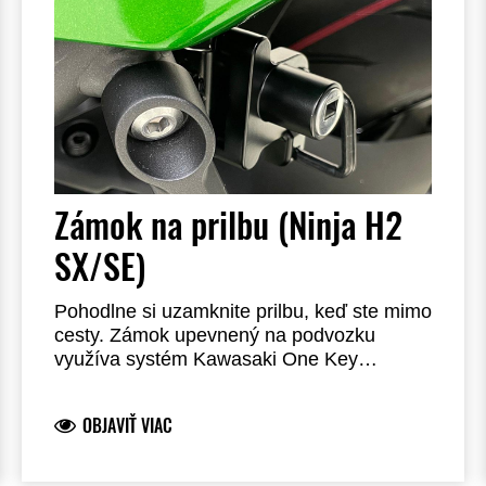
Zámok na prilbu (Ninja H2
SX/SE)
Pohodlne si uzamknite prilbu, keď ste mimo
cesty. Zámok upevnený na podvozku
využíva systém Kawasaki One Key
System, čo vám umožňuje použiť kľúč od
zapaľovania na odomykanie. Oceľová
OBJAVIŤ VIAC
konštrukcia. Vyžaduje inštaláciu u predajcu.