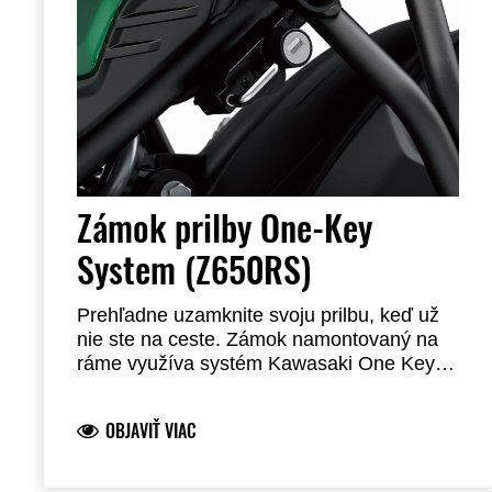
Zámok prilby One-Key
System (Z650RS)
Prehľadne uzamknite svoju prilbu, keď už
nie ste na ceste. Zámok namontovaný na
ráme využíva systém Kawasaki One Key
System, čo vám umožňuje použiť váš kľúč
zapaľovania na odomknutie. Oceľová
OBJAVIŤ VIAC
konštrukcia. Vyžaduje inštaláciu u predajcu.