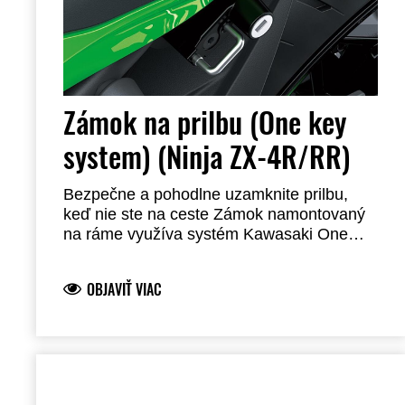
Zámok na prilbu (One key
system) (Ninja ZX-4R/RR)
Bezpečne a pohodlne uzamknite prilbu,
keď nie ste na ceste Zámok namontovaný
na ráme využíva systém Kawasaki One
Key System, ktorý vám umožňuje
odomknúť prilbu pomocou kľúča
OBJAVIŤ VIAC
zapaľovania. Poznámka: Vyžaduje
inštaláciu autorizovaným predajcom
Kawasaki.