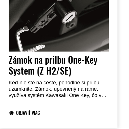
Zámok na prilbu One-Key
System (Z H2/SE)
Keď nie ste na ceste, pohodlne si prilbu
uzamknite. Zámok, upevnený na ráme,
využíva systém Kawasaki One Key, čo vám
umožňuje použiť váš kľúč od zapaľovania
na odomykanie. Oceľová konštrukcia.
OBJAVIŤ VIAC
Vyžaduje inštaláciu u predajcu.