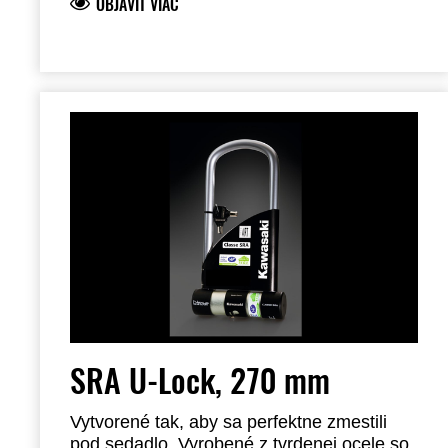
OBJAVIŤ VIAC
Vyžaduje inštaláciu u predajcu.
SRA U-Lock, 270 mm
Vytvorené tak, aby sa perfektne zmestili
pod sedadlo. Vyrobené z tvrdenej ocele so