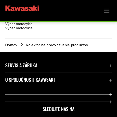
Výber motocykla
Výber motocykla
Domov
Kolektor na porovnávanie produktov
SERVIS A ZÁRUKA
Kontaktujte nás
O SPOLOČNOSTI KAWASAKI
Kawasaki Care a záruka
Spoločnosť
Legálny
Press
SLEDUJTE NÁS NA
FAQ – Často kladené otázky