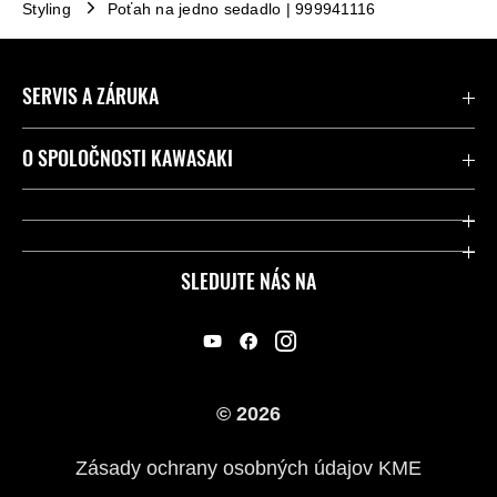
Styling
Poťah na jedno sedadlo | 999941116
SERVIS A ZÁRUKA
Kontaktujte nás
O SPOLOČNOSTI KAWASAKI
Kawasaki Care a záruka
Spoločnosť
Legálny
Press
SLEDUJTE NÁS NA
FAQ – Často kladené otázky
Pretekársky
Predajcovia
Náš príbeh
© 2026
Zásady ochrany osobných údajov KME