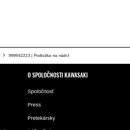
999942223 | Podložka na nádrž
O SPOLOČNOSTI KAWASAKI
Spoločnosť
Press
Pretekársky