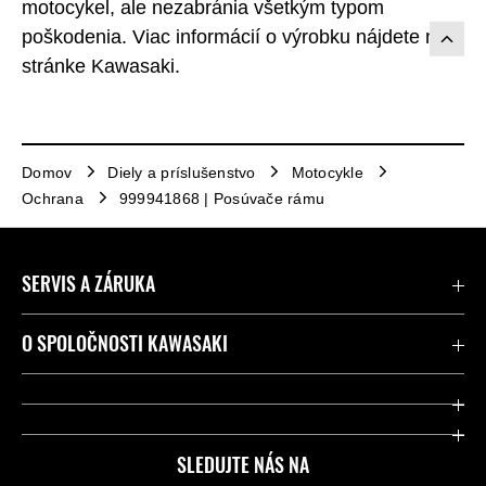
motocykel, ale nezabránia všetkým typom
poškodenia. Viac informácií o výrobku nájdete na
stránke Kawasaki.
Domov
Diely a príslušenstvo
Motocykle
Ochrana
999941868 | Posúvače rámu
SERVIS A ZÁRUKA
Kontaktujte nás
O SPOLOČNOSTI KAWASAKI
Kawasaki Care a záruka
Spoločnosť
Legálny
Press
SLEDUJTE NÁS NA