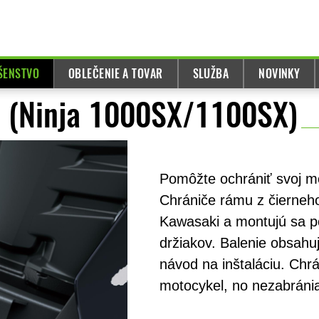
UŠENSTVO
OBLEČENIE A TOVAR
SLUŽBA
NOVINKY
) (Ninja 1000SX/1100SX)
Pomôžte ochrániť svoj mo
Chrániče rámu z čierneh
Kawasaki a montujú sa 
držiakov. Balenie obsahu
návod na inštaláciu. Chr
motocykel, no nezabráni