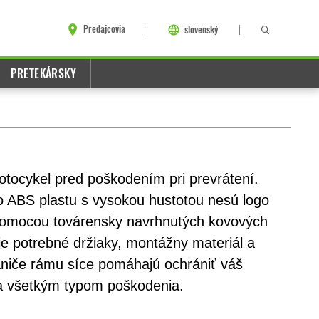
Predajcovia
slovenský
PRETEKÁRSKY
tocykel pred poškodením pri prevrátení.
o ABS plastu s vysokou hustotou nesú logo
pomocou továrensky navrhnutých kovových
je potrebné držiaky, montážny materiál a
ániče rámu síce pomáhajú ochrániť váš
a všetkým typom poškodenia.