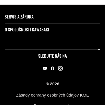
SERVIS A ZÁRUKA
Kontaktujte nás
O SPOLOČNOSTI KAWASAKI
Kawasaki Care a záruka
Spoločnosť
Legálny
Press
SLEDUJTE NÁS NA
FAQ – Často kladené otázky
Pretekársky
Predajcovia
Náš príbeh
© 2026
Zásady ochrany osobných údajov KME