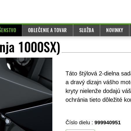
UŠENSTVO
OBLEČENIE A TOVAR
SLUŽBA
NOVINKY
inja 1000SX)
Táto štýlová 2-dielna sad
a dravý dizajn vášho moto
kryty nielenže dodajú vá
ochránia tieto dôležité 
Číslo dielu :
999940951