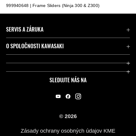
999940648 | Frame Sliders (Ninja 300 & Z300)
SERVIS A ZÁRUKA
Kontaktujte nás
O SPOLOČNOSTI KAWASAKI
Kawasaki Care a záruka
Spoločnosť
Legálny
Press
SLEDUJTE NÁS NA
FAQ – Často kladené otázky
Pretekársky
Predajcovia
Náš príbeh
© 2026
Zásady ochrany osobných údajov KME