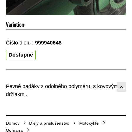
Variation:
Číslo dielu :
999940648
Dostupné
Pevné padáky z odolného polyméru, s kovovými
držiakmi.
Domov
Diely a príslušenstvo
Motocykle
Ochrana