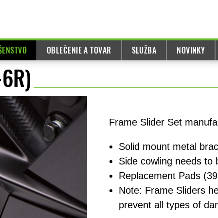
UŠENSTVO
OBLEČENIE A TOVAR
SLUŽBA
NOVINKY
-6R)
Frame Slider Set manufac
Solid mount metal bra
Side cowling needs to b
Replacement Pads (391
Note: Frame Sliders hel
prevent all types of d