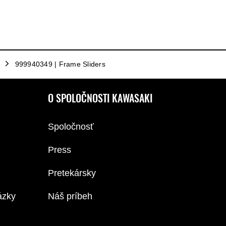
999940349 | Frame Sliders
O SPOLOČNOSTI KAWASAKI
Spoločnosť
Press
Pretekársky
ázky
Náš príbeh