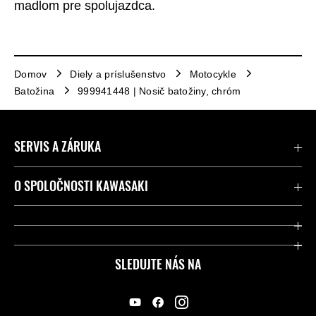
madlom pre spolujazdca.
Domov
Diely a príslušenstvo
Motocykle
Batožina
999941448 | Nosič batožiny, chróm
SERVIS A ZÁRUKA
Kontaktujte nás
O SPOLOČNOSTI KAWASAKI
Kawasaki Care a záruka
Spoločnosť
Legálny
Press
SLEDUJTE NÁS NA
FAQ – Často kladené otázky
Pretekársky
Predajcovia