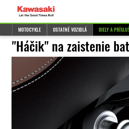
MOTOCYKLE
OSTATNÉ VOZIDLÁ
DIELY A PRÍSL
"Háčik" na zaistenie ba