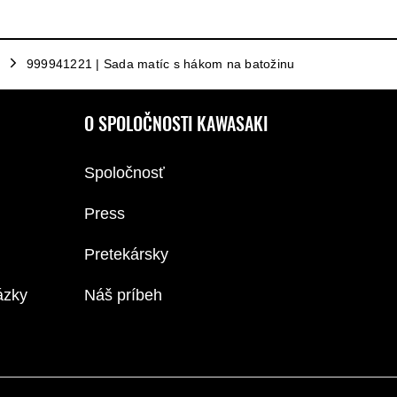
999941221 | Sada matíc s hákom na batožinu
O SPOLOČNOSTI KAWASAKI
Spoločnosť
Press
Pretekársky
ázky
Náš príbeh