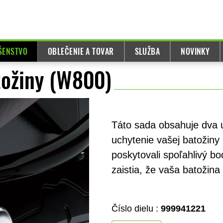
UŠENSTVO
OBLEČENIE A TOVAR
SLUŽBA
NOVINKY
tožiny (W800)
Táto sada obsahuje dva 
uchytenie vašej batožiny
poskytovali spoľahlivý bo
zaistia, že vaša batožina
Číslo dielu :
999941221