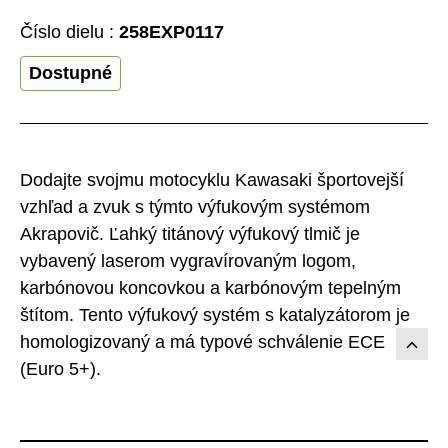
Číslo dielu :
258EXP0117
Dostupné
Dodajte svojmu motocyklu Kawasaki športovejší
vzhľad a zvuk s týmto výfukovým systémom
Akrapovič. Ľahký titánový výfukový tlmič je
vybavený laserom vygravírovaným logom,
karbónovou koncovkou a karbónovým tepelným
štítom. Tento výfukový systém s katalyzátorom je
homologizovaný a má typové schválenie ECE
(Euro 5+).