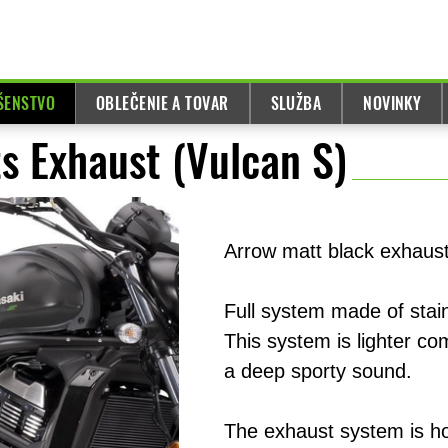
UŠENSTVO
OBLEČENIE A TOVAR
SLUŽBA
NOVINKY
s Exhaust (Vulcan S)
Arrow matt black exhaust
Full system made of stain
This system is lighter c
a deep sporty sound.
The exhaust system is h