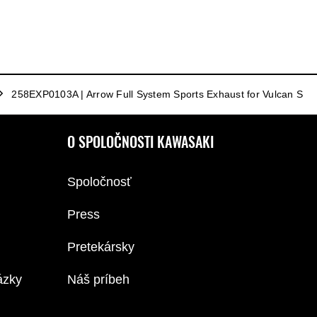
258EXP0103A | Arrow Full System Sports Exhaust for Vulcan S
O SPOLOČNOSTI KAWASAKI
Spoločnosť
Press
Pretekársky
ázky
Náš príbeh