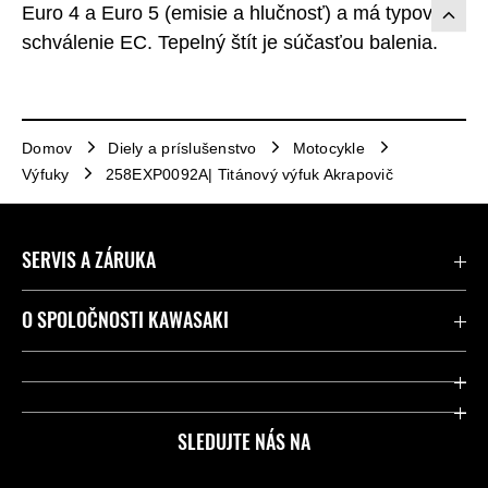
Euro 4 a Euro 5 (emisie a hlučnosť) a má typové
schválenie EC. Tepelný štít je súčasťou balenia.
Domov
Diely a príslušenstvo
Motocykle
Výfuky
258EXP0092A| Titánový výfuk Akrapovič
SERVIS A ZÁRUKA
Kontaktujte nás
O SPOLOČNOSTI KAWASAKI
Kawasaki Care a záruka
Spoločnosť
Legálny
Press
SLEDUJTE NÁS NA
FAQ – Často kladené otázky
Pretekársky