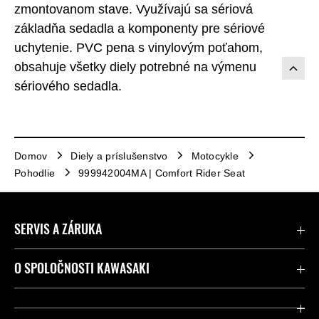
zmontovanom stave. Využívajú sa sériová
základňa sedadla a komponenty pre sériové
uchytenie. PVC pena s vinylovým poťahom,
obsahuje všetky diely potrebné na výmenu
sériového sedadla.
Domov
Diely a príslušenstvo
Motocykle
Pohodlie
999942004MA | Comfort Rider Seat
SERVIS A ZÁRUKA
Kontaktujte nás
O SPOLOČNOSTI KAWASAKI
Kawasaki Care a záruka
Spoločnosť