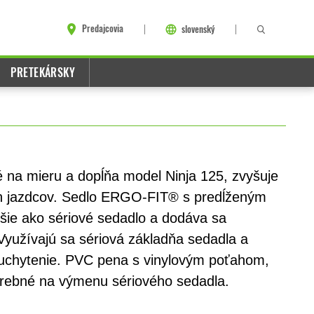
Predajcovia
slovenský
PRETEKÁRSKY
té na mieru a dopĺňa model Ninja 125, zvyšuje
ch jazdcov. Sedlo ERGO-FIT® s predĺženým
ie ako sériové sedadlo a dodáva sa
yužívajú sa sériová základňa sedadla a
uchytenie. PVC pena s vinylovým poťahom,
otrebné na výmenu sériového sedadla.