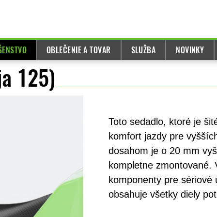
UŠENSTVO
OBLEČENIE A TOVAR
SLUŽBA
NOVINKY
ja 125)
Toto sedadlo, ktoré je ši
komfort jazdy pre vyšší
dosahom je o 20 mm vyšš
kompletne zmontované. V
komponenty pre sériové 
obsahuje všetky diely p