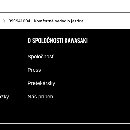
999941604 | Komfortné sedadlo jazdca
O SPOLOČNOSTI KAWASAKI
Spoločnosť
Press
Pretekársky
ázky
Náš príbeh