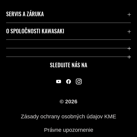
SERVIS A ZÁRUKA
Kontaktujte nás
O SPOLOČNOSTI KAWASAKI
Kawasaki Care a záruka
Spoločnosť
Legálny
Press
SLEDUJTE NÁS NA
FAQ – Často kladené otázky
Pretekársky
Predajcovia
Náš príbeh
© 2026
Zásady ochrany osobných údajov KME
Právne upozornenie