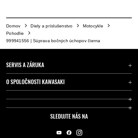
Domov
Diely a príslušenstvo
Motocykle
Pohodlie
999941556 | Súprava bočných úchopov čierna
SERVIS A ZÁRUKA
Kontaktujte nás
O SPOLOČNOSTI KAWASAKI
Kawasaki Care a záruka
Spoločnosť
Legálny
Press
SLEDUJTE NÁS NA
FAQ – Často kladené otázky
Pretekársky
Predajcovia