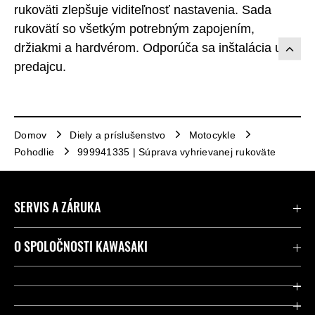
rukoväti zlepšuje viditeľnosť nastavenia. Sada
rukovätí so všetkým potrebným zapojením,
držiakmi a hardvérom. Odporúča sa inštalácia u
predajcu.
Domov
Diely a príslušenstvo
Motocykle
Pohodlie
999941335 | Súprava vyhrievanej rukoväte
SERVIS A ZÁRUKA
Kontaktujte nás
O SPOLOČNOSTI KAWASAKI
Kawasaki Care a záruka
Spoločnosť
Legálny