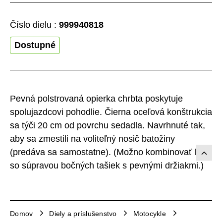
Číslo dielu :
999940818
Dostupné
Pevná polstrovaná opierka chrbta poskytuje
spolujazdcovi pohodlie. Čierna oceľová konštrukcia
sa týči 20 cm od povrchu sedadla. Navrhnuté tak,
aby sa zmestili na voliteľný nosič batožiny
(predáva sa samostatne). (Možno kombinovať len
so súpravou bočných tašiek s pevnými držiakmi.)
Domov
Diely a príslušenstvo
Motocykle