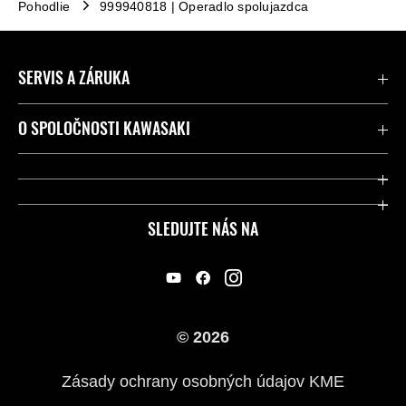
Pohodlie
999940818 | Operadlo spolujazdca
SERVIS A ZÁRUKA
Kontaktujte nás
O SPOLOČNOSTI KAWASAKI
Kawasaki Care a záruka
Spoločnosť
Legálny
Press
SLEDUJTE NÁS NA
FAQ – Často kladené otázky
Pretekársky
Predajcovia
Náš príbeh
© 2026
Zásady ochrany osobných údajov KME