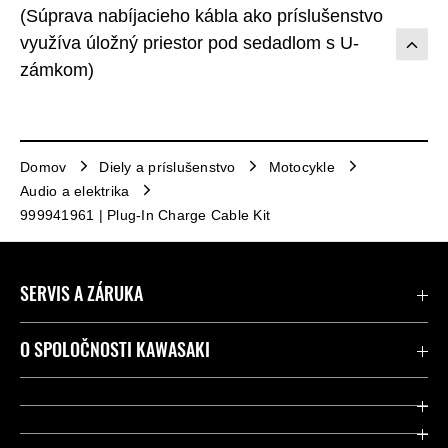
(Súprava nabíjacieho kábla ako príslušenstvo
využíva úložný priestor pod sedadlom s U-
zámkom)
Domov
Diely a príslušenstvo
Motocykle
Audio a elektrika
999941961 | Plug-In Charge Cable Kit
SERVIS A ZÁRUKA
Kontaktujte nás
O SPOLOČNOSTI KAWASAKI
Kawasaki Care a záruka
Spoločnosť
Legálny
Press