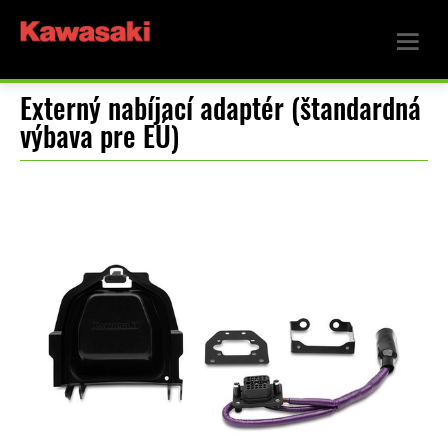
Externý nabíjací adaptér (štandardná
výbava pre EÚ)