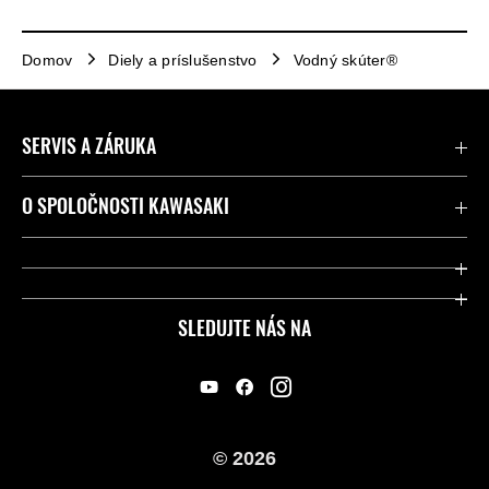
Domov
Diely a príslušenstvo
Vodný skúter®
SERVIS A ZÁRUKA
Kontaktujte nás
O SPOLOČNOSTI KAWASAKI
Kawasaki Care a záruka
Spoločnosť
Legálny
Press
SLEDUJTE NÁS NA
FAQ – Často kladené otázky
Pretekársky
Predajcovia
Náš príbeh
© 2026