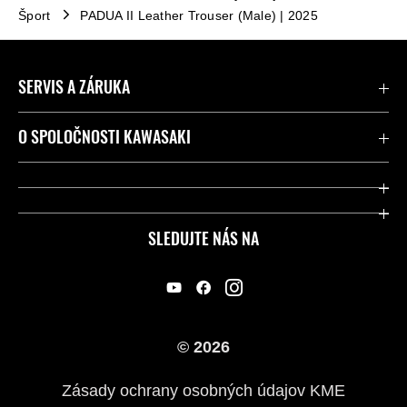
Šport
PADUA II Leather Trouser (Male) | 2025
SERVIS A ZÁRUKA
Kontaktujte nás
O SPOLOČNOSTI KAWASAKI
Kawasaki Care a záruka
Spoločnosť
Legálny
Press
SLEDUJTE NÁS NA
FAQ – Často kladené otázky
Pretekársky
Predajcovia
Náš príbeh
© 2026
Zásady ochrany osobných údajov KME