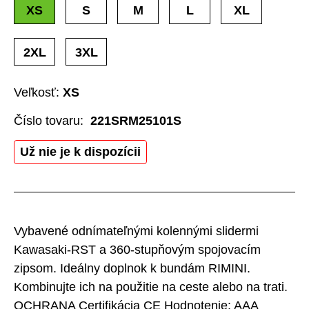
XS
S
M
L
XL
2XL
3XL
Veľkosť:
XS
Číslo tovaru:
221SRM25101S
Už nie je k dispozícii
Vybavené odnímateľnými kolennými slidermi
Kawasaki-RST a 360-stupňovým spojovacím
zipsom. Ideálny doplnok k bundám RIMINI.
Kombinujte ich na použitie na ceste alebo na trati.
OCHRANA Certifikácia CE Hodnotenie: AAA