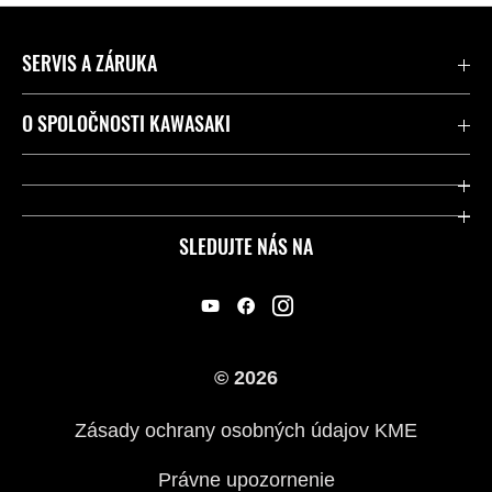
SERVIS A ZÁRUKA
Kontaktujte nás
O SPOLOČNOSTI KAWASAKI
Kawasaki Care a záruka
Spoločnosť
Legálny
Press
SLEDUJTE NÁS NA
FAQ – Často kladené otázky
Pretekársky
Predajcovia
Náš príbeh
© 2026
Zásady ochrany osobných údajov KME
Právne upozornenie